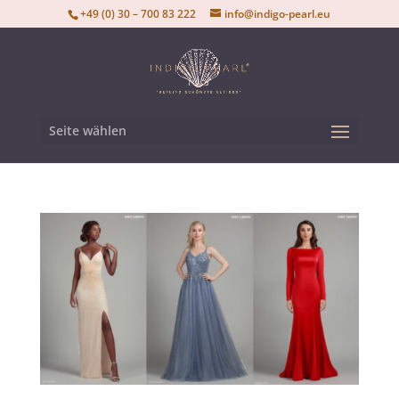
+49 (0) 30 – 700 83 222
info@indigo-pearl.eu
Seite wählen