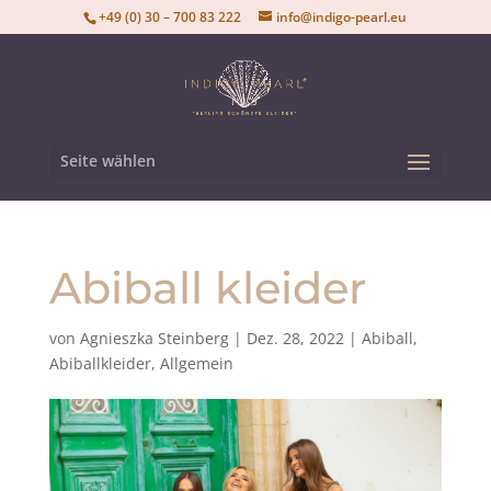
+49 (0) 30 – 700 83 222
info@indigo-pearl.eu
Seite wählen
Abiball kleider
von
Agnieszka Steinberg
|
Dez. 28, 2022
|
Abiball
,
Abiballkleider
,
Allgemein