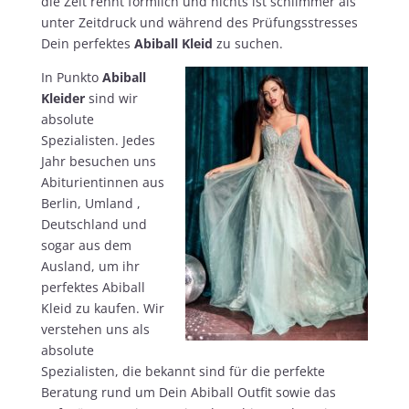
die Zeit rennt förmlich und nichts ist schlimmer als
unter Zeitdruck und während des Prüfungsstresses
Dein perfektes
Abiball Kleid
zu suchen.
In Punkto
Abiball
Kleider
sind wir
absolute
Spezialisten. Jedes
Jahr besuchen uns
Abiturientinnen aus
Berlin, Umland ,
Deutschland und
sogar aus dem
Ausland, um ihr
perfektes Abiball
Kleid zu kaufen. Wir
verstehen uns als
absolute
Spezialisten, die bekannt sind für die perfekte
Beratung rund um Dein Abiball Outfit sowie das