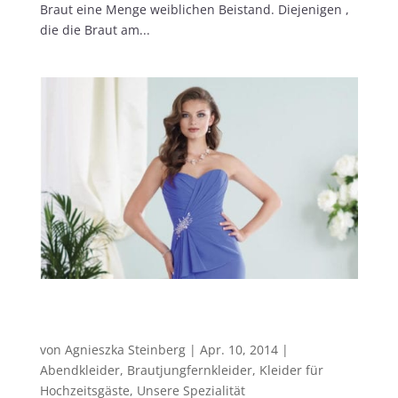
Braut eine Menge weiblichen Beistand. Diejenigen ,
die die Braut am...
Sophia Tolli – Kleider für besondere Anlässe
aus Australien
von
Agnieszka Steinberg
|
Apr. 10, 2014
|
Abendkleider
,
Brautjungfernkleider
,
Kleider für
Hochzeitsgäste
,
Unsere Spezialität