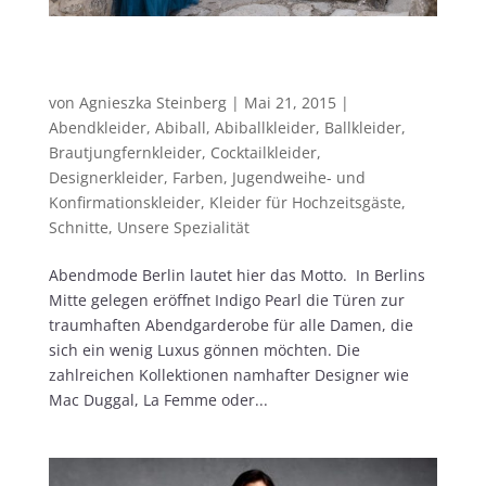
Abendmode Berlin – mehr als das bei
Indigo Pearl!
von
Agnieszka Steinberg
|
Mai 21, 2015
|
Abendkleider
,
Abiball
,
Abiballkleider
,
Ballkleider
,
Brautjungfernkleider
,
Cocktailkleider
,
Designerkleider
,
Farben
,
Jugendweihe- und
Konfirmationskleider
,
Kleider für Hochzeitsgäste
,
Schnitte
,
Unsere Spezialität
Abendmode Berlin lautet hier das Motto. In Berlins
Mitte gelegen eröffnet Indigo Pearl die Türen zur
traumhaften Abendgarderobe für alle Damen, die
sich ein wenig Luxus gönnen möchten. Die
zahlreichen Kollektionen namhafter Designer wie
Mac Duggal, La Femme oder...