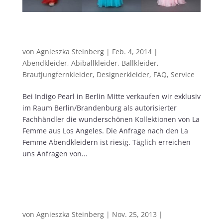
La Femme Abendkleider – bei uns nur
ORIGINALE!
von
Agnieszka Steinberg
|
Feb. 4, 2014
|
Abendkleider
,
Abiballkleider
,
Ballkleider
,
Brautjungfernkleider
,
Designerkleider
,
FAQ
,
Service
Bei Indigo Pearl in Berlin Mitte verkaufen wir exklusiv
im Raum Berlin/Brandenburg als autorisierter
Fachhändler die wunderschönen Kollektionen von La
Femme aus Los Angeles. Die Anfrage nach den La
Femme Abendkleidern ist riesig. Täglich erreichen
uns Anfragen von...
Mascara Pour La Femme – eine
ausgezeichnete Abendmodelinie aus dem
Hause Frank Saul
von
Agnieszka Steinberg
|
Nov. 25, 2013
|