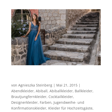
Abendmode Berlin – mehr als das bei
Indigo Pearl!
von
Agnieszka Steinberg
|
Mai 21, 2015
|
Abendkleider
,
Abiball
,
Abiballkleider
,
Ballkleider
,
Brautjungfernkleider
,
Cocktailkleider
,
Designerkleider
,
Farben
,
Jugendweihe- und
Konfirmationskleider
,
Kleider für Hochzeitsgäste
,