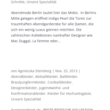
Schnitte
,
Unsere Spezialität
Abendmode Berlin lautet hier das Motto. In Berlins
Mitte gelegen eröffnet Indigo Pearl die Türen zur
traumhaften Abendgarderobe für alle Damen, die
sich ein wenig Luxus gönnen möchten. Die
zahlreichen Kollektionen namhafter Designer wie
Mac Duggal, La Femme oder...
Mascara Pour La Femme – eine
ausgezeichnete Abendmodelinie aus dem
Hause Frank Saul
von
Agnieszka Steinberg
|
Nov. 25, 2013
|
Abendkleider
,
Abiballkleider
,
Ballkleider
,
Brautjungfernkleider
,
Cocktailkleider
,
Designerkleider
,
Jugendweihe- und
Konfirmationskleider
,
Kleider für Hochzeitsgäste
,
Unsere Spezialität
Ausgezeichnet als „BESTE BRITISCHE KOLLEKTION