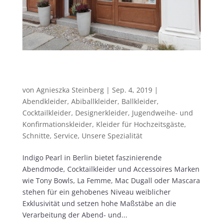
Indigo Pearl ist DAS Fachgeschäft für
feinste Abendmode in Berlin
von
Agnieszka Steinberg
|
Sep. 4, 2019
|
Abendkleider
,
Abiballkleider
,
Ballkleider
,
Cocktailkleider
,
Designerkleider
,
Jugendweihe- und
Konfirmationskleider
,
Kleider für Hochzeitsgäste
,
Schnitte
,
Service
,
Unsere Spezialität
Indigo Pearl in Berlin bietet faszinierende
Abendmode, Cocktailkleider und Accessoires Marken
wie Tony Bowls, La Femme, Mac Dugall oder Mascara
stehen für ein gehobenes Niveau weiblicher
Exklusivität und setzen hohe Maßstäbe an die
Verarbeitung der Abend- und...