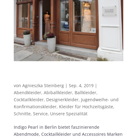
Indigo Pearl ist DAS Fachgeschäft für
feinste Abendmode in Berlin
von
Agnieszka Steinberg
|
Sep. 4, 2019
|
Abendkleider
,
Abiballkleider
,
Ballkleider
,
Cocktailkleider
,
Designerkleider
,
Jugendweihe- und
Konfirmationskleider
,
Kleider für Hochzeitsgäste
,
Schnitte
,
Service
,
Unsere Spezialität
Indigo Pearl in Berlin bietet faszinierende
Abendmode, Cocktailkleider und Accessoires Marken