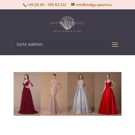
+49 (0) 30 – 700 83 222
info@indigo-pearl.eu
Seite wählen
Sie sind auf der Suche nach dem perfekten
Ballkleid?